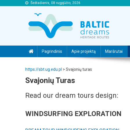
Šeštadienis, 08 rugpjūčio, 2026
https://sbt.ug.edu.pl
https://sbt.ug.edu.pl
Pagrindinis
Apie projektą
Maršrutai
https://sbt.ug.edu.pl
>
Svajonių turas
Svajonių Turas
Read our dream tours design:
WINDSURFING EXPLORATION