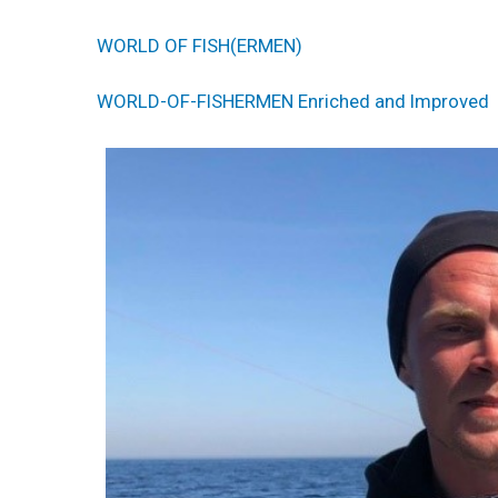
WORLD OF FISH(ERMEN)
WORLD-OF-FISHERMEN Enriched and Improved