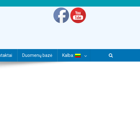
taktai
Duomenų bazė
Kalba: