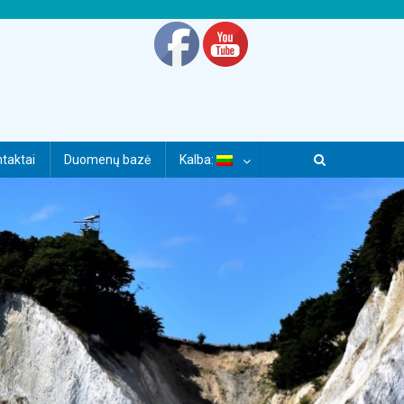
taktai
Duomenų bazė
Kalba: