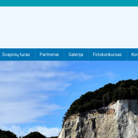
Svajonių turas
Partneriai
Galerija
Fotokonkursas
Kon