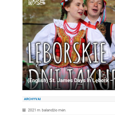
line
(English) St. James Days In Lębork –
ARCHYVAI
2021 m. balandžio mėn.