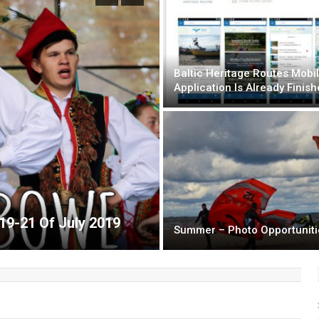
Baltic Heritage Routes Mobi
Application Is Already Finis
(English) SOUTH BAL
 19-21 Of July 2019
TRAILS
Summer – Photo Opportuniti