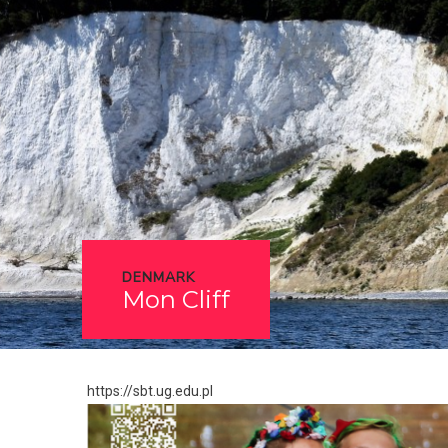
DENMARK
Mon Cliff
https://sbt.ug.edu.pl