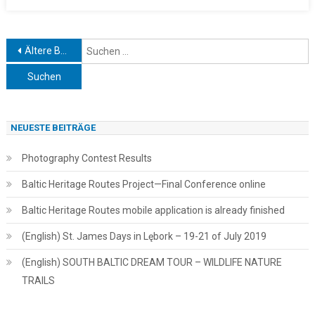
Beitragsnavigation
S
Ältere Beiträge
n
NEUESTE BEITRÄGE
Photography Contest Results
Baltic Heritage Routes Project—Final Conference online
Baltic Heritage Routes mobile application is already finished
(English) St. James Days in Lębork – 19-21 of July 2019
(English) SOUTH BALTIC DREAM TOUR – WILDLIFE NATURE
TRAILS